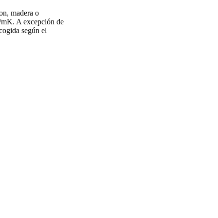
ion, madera o
 W/mK. A excepción de
scogida según el