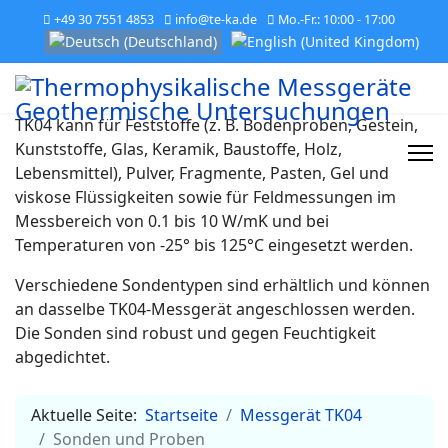
+49 30 7551 4853
info@te-ka.de
Mo.-Fr.: 10:00 - 17:00
Sprache auswählen
TK04 kann für Feststoffe (z. B. Bodenproben, Gestein,
Kunststoffe, Glas, Keramik, Baustoffe, Holz,
Lebensmittel), Pulver, Fragmente, Pasten, Gel und
viskose Flüssigkeiten sowie für Feldmessungen im
Messbereich von 0.1 bis 10 W/mK und bei
Temperaturen von -25° bis 125°C eingesetzt werden.
Verschiedene Sondentypen sind erhältlich und können
an dasselbe TK04-Messgerät angeschlossen werden.
Die Sonden sind robust und gegen Feuchtigkeit
abgedichtet.
Aktuelle Seite:
Startseite
Messgerät TK04
Sonden und Proben